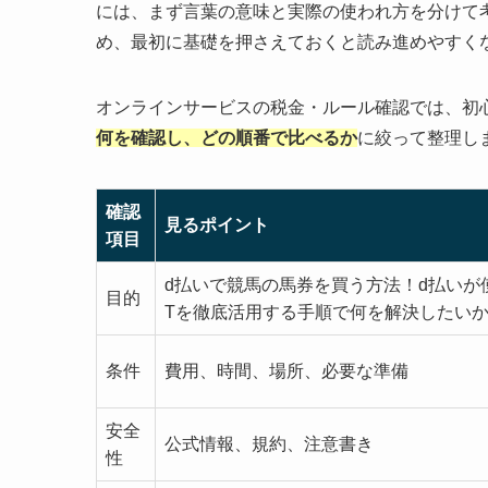
には、まず言葉の意味と実際の使われ方を分けて
め、最初に基礎を押さえておくと読み進めやすく
オンラインサービスの税金・ルール確認では、初
何を確認し、どの順番で比べるか
に絞って整理し
確認
見るポイント
項目
d払いで競馬の馬券を買う方法！d払いが使
目的
Tを徹底活用する手順で何を解決したい
条件
費用、時間、場所、必要な準備
安全
公式情報、規約、注意書き
性