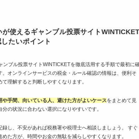
が使えるギャンブル投票サイトWINTICKE
認したいポイント
ンブル投票サイトWINTICKETを徹底活用する手順で最初に
す。オンラインサービスの税金・ルール確認の情報は、便利そ
めて理解すると判断しやすくなります。
用や手間、向いている人、避けた方がよいケース
をまとめて見
自分の状況に合わない選択になりやすいです。
記録し、不安があれば税務署や税理士へ相談しましょう。 すぐ
進めた方が、時間やお金の無駄を減らしやすくなります。