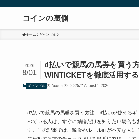
コインの裏側
ホーム
ギャンブル
d払いで競馬の馬券を買う
2026
8/01
WINTICKETを徹底活用す
August 22, 2025
August 1, 2026
ギャンブル
d払いで競馬の馬券を買う方法！d払いが使えるギャ
べている人は、すぐに結論だけを知りたい場合も
す。この記事では、税金やルール面が不安な人に
に行動する前のチェック項目を順番に整理します