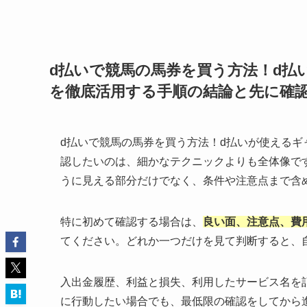
d払いで競馬の馬券を買う方法！d払い
を徹底活用する手順の結論と先に確
d払いで競馬の馬券を買う方法！d払いが使えるギャ
認したいのは、細かなテクニックよりも全体像で
うに見える部分だけでなく、条件や注意点まで含
特に初めて確認する場合は、
良い面、注意点、費
てください。どれか一つだけを見て判断すると、
入出金履歴、利益と損失、利用したサービス名を
に行動したい場合でも、最低限の確認をしてから