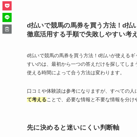
d払いで競馬の馬券を買う方法！d払い
徹底活用する手順で失敗しやすい考
d払いで競馬の馬券を買う方法！d払いが使えるギャ
すいのは、最初から一つの答えだけを探してしま
使える時間によって合う方法は変わります。
口コミや体験談は参考になりますが、すべての人
て考える
ことで、必要な情報と不要な情報を分け
先に決めると迷いにくい判断軸