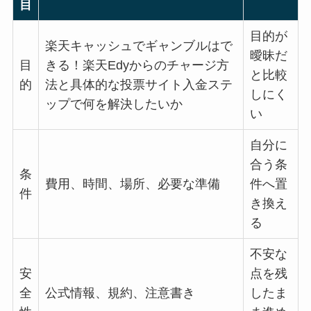
目
目的が
楽天キャッシュでギャンブルはで
曖昧だ
目
きる！楽天Edyからのチャージ方
と比較
的
法と具体的な投票サイト入金ステ
しにく
ップで何を解決したいか
い
自分に
合う条
条
費用、時間、場所、必要な準備
件へ置
件
き換え
る
不安な
安
点を残
全
公式情報、規約、注意書き
したま