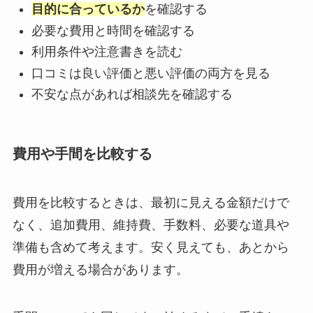
目的に合っているか
を確認する
必要な費用と時間を確認する
利用条件や注意書きを読む
口コミは良い評価と悪い評価の両方を見る
不安な点があれば相談先を確認する
費用や手間を比較する
費用を比較するときは、最初に見える金額だけで
なく、追加費用、維持費、手数料、必要な道具や
準備も含めて考えます。安く見えても、あとから
費用が増える場合があります。