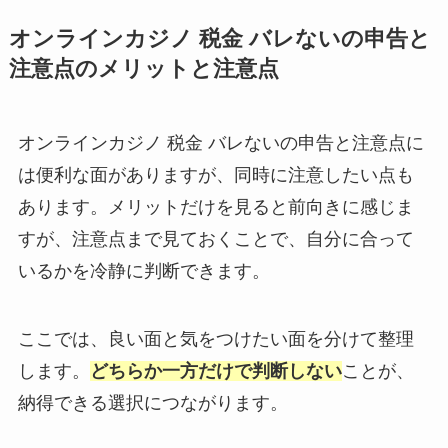
オンラインカジノ 税金 バレないの申告と
注意点のメリットと注意点
オンラインカジノ 税金 バレないの申告と注意点に
は便利な面がありますが、同時に注意したい点も
あります。メリットだけを見ると前向きに感じま
すが、注意点まで見ておくことで、自分に合って
いるかを冷静に判断できます。
ここでは、良い面と気をつけたい面を分けて整理
します。
どちらか一方だけで判断しない
ことが、
納得できる選択につながります。