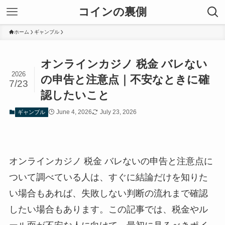
コインの裏側
ホーム
ギャンブル
オンラインカジノ 税金 バレない
2026
の申告と注意点｜不安なときに確
7/23
認したいこと
June 4, 2026
July 23, 2026
ギャンブル
オンラインカジノ 税金 バレないの申告と注意点に
ついて調べている人は、すぐに結論だけを知りた
い場合もあれば、失敗しない判断の流れまで確認
したい場合もあります。この記事では、税金やル