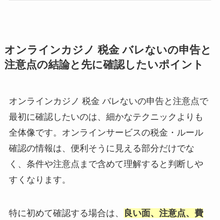
オンラインカジノ 税金 バレないの申告と
注意点の結論と先に確認したいポイント
オンラインカジノ 税金 バレないの申告と注意点で
最初に確認したいのは、細かなテクニックよりも
全体像です。オンラインサービスの税金・ルール
確認の情報は、便利そうに見える部分だけでな
く、条件や注意点まで含めて理解すると判断しや
すくなります。
特に初めて確認する場合は、
良い面、注意点、費