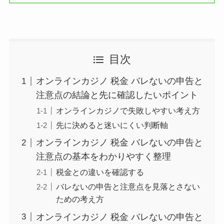
目次
オンラインカジノ 税金 バレないの申告と
注意点の結論と先に確認したいポイント
オンラインカジノで失敗しやすい考え方
先に決めると迷いにくい判断軸
オンラインカジノ 税金 バレないの申告と
注意点の基本をわかりやすく整理
税金との違いを確認する
バレないの申告と注意点を見落とさない
ための考え方
オンラインカジノ 税金 バレないの申告と