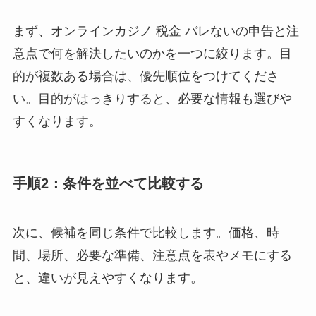
まず、オンラインカジノ 税金 バレないの申告と注
意点で何を解決したいのかを一つに絞ります。目
的が複数ある場合は、優先順位をつけてくださ
い。目的がはっきりすると、必要な情報も選びや
すくなります。
手順2：条件を並べて比較する
次に、候補を同じ条件で比較します。価格、時
間、場所、必要な準備、注意点を表やメモにする
と、違いが見えやすくなります。