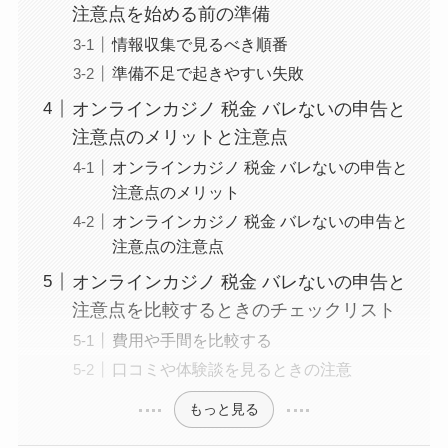
注意点を始める前の準備
情報収集で見るべき順番
準備不足で起きやすい失敗
オンラインカジノ 税金 バレないの申告と
注意点のメリットと注意点
オンラインカジノ 税金 バレないの申告と
注意点のメリット
オンラインカジノ 税金 バレないの申告と
注意点の注意点
オンラインカジノ 税金 バレないの申告と
注意点を比較するときのチェックリスト
費用や手間を比較する
口コミや体験談を見るときの注意
もっと見る