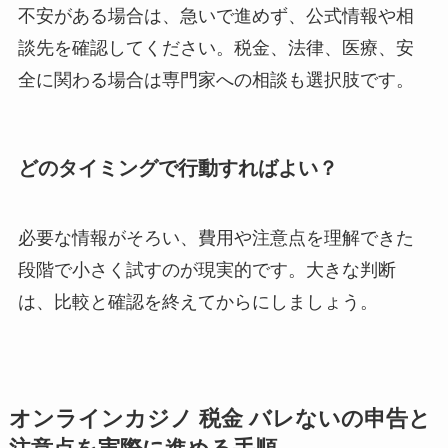
不安がある場合は、急いで進めず、公式情報や相
談先を確認してください。税金、法律、医療、安
全に関わる場合は専門家への相談も選択肢です。
どのタイミングで行動すればよい？
必要な情報がそろい、費用や注意点を理解できた
段階で小さく試すのが現実的です。大きな判断
は、比較と確認を終えてからにしましょう。
オンラインカジノ 税金 バレないの申告と