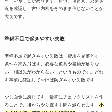
っていることがあります。日付、運営元、更新状
況を確認し、古い内容をそのまま信じないことが
大切です。
準備不足で起きやすい失敗
準備不足で起きやすい失敗は、費用を見落とす、
条件を読み飛ばす、必要な道具や書類が足りな
い、相談先がわからない、というものです。どれ
も事前に確認しておけば防ぎやすい失敗です。
少し面倒に感じても、最初にチェックリストを作
ることで、後からやり直す手間を減らせます。
小