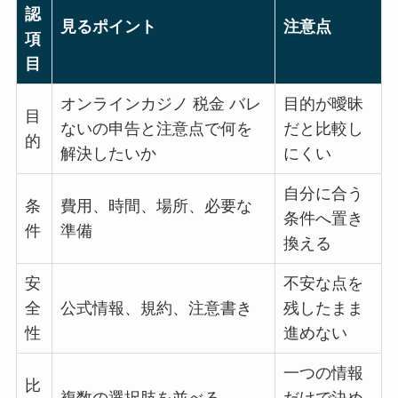
認
見るポイント
注意点
項
目
オンラインカジノ 税金 バレ
目的が曖昧
目
ないの申告と注意点で何を
だと比較し
的
解決したいか
にくい
自分に合う
条
費用、時間、場所、必要な
条件へ置き
件
準備
換える
安
不安な点を
全
公式情報、規約、注意書き
残したまま
性
進めない
一つの情報
比
複数の選択肢を並べる
だけで決め