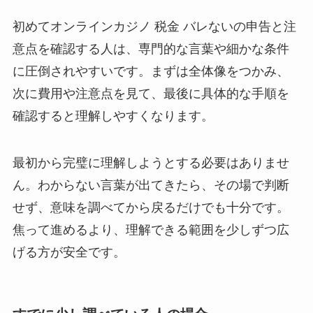
初めてオンラインカジノ 税金 バレないの申告と注
意点を確認する人は、専門的な言葉や細かな条件
に圧倒されやすいです。まずは全体像をつかみ、
次に費用や注意点を見て、最後に具体的な手順を
確認すると理解しやすくなります。
最初から完璧に理解しようとする必要はありませ
ん。わからない言葉が出てきたら、その場で判断
せず、意味を調べてから戻るだけでも十分です。
焦って進めるより、理解できる範囲を少しずつ広
げる方が安全です。