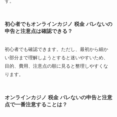
す。
初心者でもオンラインカジノ 税金 バレないの
申告と注意点は確認できる？
初心者でも確認できます。ただし、最初から細か
い部分まで理解しようとすると迷いやすいため、
目的、費用、注意点の順に見ると整理しやすくな
ります。
オンラインカジノ 税金 バレないの申告と注意
点で一番注意することは？