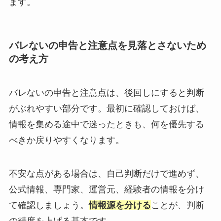
ます。
バレないの申告と注意点を見落とさないため
の考え方
バレないの申告と注意点は、後回しにすると判断
がぶれやすい部分です。最初に確認しておけば、
情報を集める途中で迷ったときも、何を優先する
べきか戻りやすくなります。
不安な点がある場合は、自己判断だけで進めず、
公式情報、専門家、運営元、経験者の情報を分け
て確認しましょう。
情報源を分ける
ことが、判断