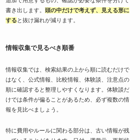
追加で用意するもの、確認が必要な条件を分けて
書き出します。
頭の中だけで考えず、見える形に
する
と抜け漏れが減ります。
情報収集で見るべき順番
情報収集では、検索結果の上から順に読むだけで
はなく、公式情報、比較情報、体験談、注意点の
順に確認すると整理しやすくなります。体験談だ
けでは条件が偏ることがあるため、必ず複数の情
報を見比べましょう。
特に費用やルールに関わる部分は、古い情報が残