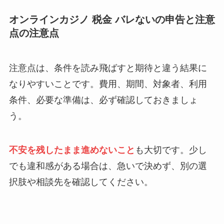
オンラインカジノ 税金 バレないの申告と注意
点の注意点
注意点は、条件を読み飛ばすと期待と違う結果に
なりやすいことです。費用、期間、対象者、利用
条件、必要な準備は、必ず確認しておきましょ
う。
不安を残したまま進めないこと
も大切です。少し
でも違和感がある場合は、急いで決めず、別の選
択肢や相談先を確認してください。