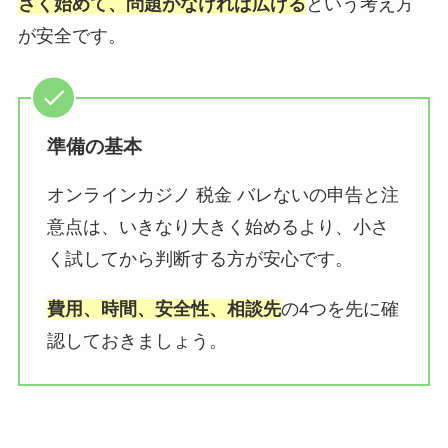
さく始めて、問題がなければ広げる
という考え方
が安全です。
準備の基本
オンラインカジノ 税金 バレないの申告と注
意点は、いきなり大きく始めるより、小さ
く試してから判断する方が安心です。
費用、時間、安全性、相談先
の4つを先に確
認しておきましょう。