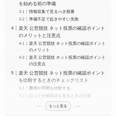
を始める前の準備
情報収集で見るべき順番
準備不足で起きやすい失敗
楽天 公営競技 ネット投票の確認ポイント
のメリットと注意点
楽天 公営競技 ネット投票の確認ポイント
のメリット
楽天 公営競技 ネット投票の確認ポイント
の注意点
楽天 公営競技 ネット投票の確認ポイント
を比較するときのチェックリスト
費用や手間を比較する
口コミや体験談を見るときの注意
もっと見る