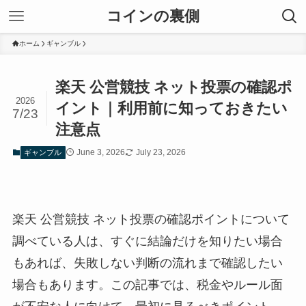
コインの裏側
ホーム
ギャンブル
楽天 公営競技 ネット投票の確認ポ
2026
イント｜利用前に知っておきたい
7/23
注意点
June 3, 2026
July 23, 2026
ギャンブル
楽天 公営競技 ネット投票の確認ポイントについて
調べている人は、すぐに結論だけを知りたい場合
もあれば、失敗しない判断の流れまで確認したい
場合もあります。この記事では、税金やルール面