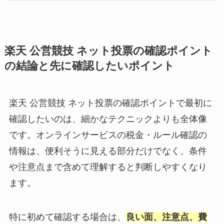
楽天 公営競技 ネット投票の確認ポイント
の結論と先に確認したいポイント
楽天 公営競技 ネット投票の確認ポイントで最初に
確認したいのは、細かなテクニックよりも全体像
です。オンラインサービスの税金・ルール確認の
情報は、便利そうに見える部分だけでなく、条件
や注意点まで含めて理解すると判断しやすくなり
ます。
特に初めて確認する場合は、
良い面、注意点、費