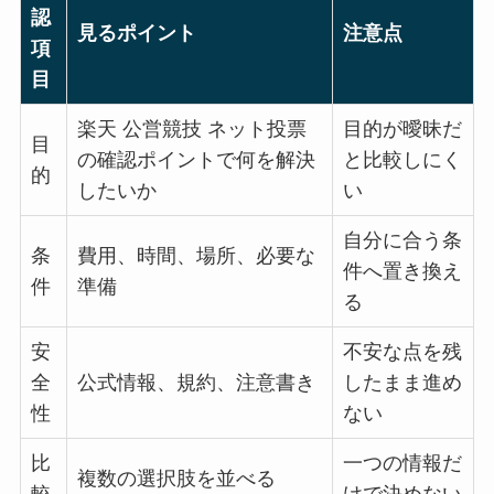
認
見るポイント
注意点
項
目
楽天 公営競技 ネット投票
目的が曖昧だ
目
の確認ポイントで何を解決
と比較しにく
的
したいか
い
自分に合う条
条
費用、時間、場所、必要な
件へ置き換え
件
準備
る
安
不安な点を残
全
公式情報、規約、注意書き
したまま進め
性
ない
比
一つの情報だ
複数の選択肢を並べる
較
けで決めない