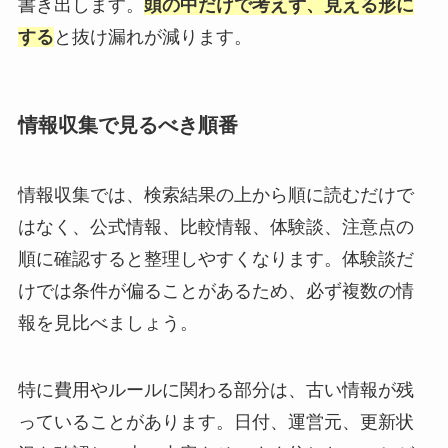
書き出します。
頭の中だけで考えず、見える形に
する
と抜け漏れが減ります。
情報収集で見るべき順番
情報収集では、検索結果の上から順に読むだけで
はなく、公式情報、比較情報、体験談、注意点の
順に確認すると整理しやすくなります。体験談だ
けでは条件が偏ることがあるため、必ず複数の情
報を見比べましょう。
特に費用やルールに関わる部分は、古い情報が残
っていることがあります。日付、運営元、更新状