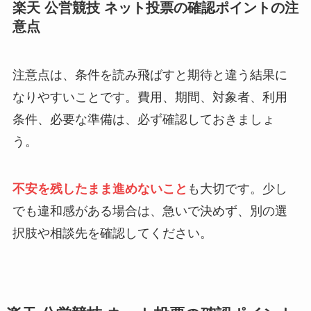
楽天 公営競技 ネット投票の確認ポイントの注
意点
注意点は、条件を読み飛ばすと期待と違う結果に
なりやすいことです。費用、期間、対象者、利用
条件、必要な準備は、必ず確認しておきましょ
う。
不安を残したまま進めないこと
も大切です。少し
でも違和感がある場合は、急いで決めず、別の選
択肢や相談先を確認してください。