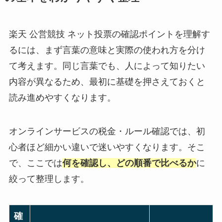
楽天 公営競技 ネット投票の確認ポイントを理解す
るには、まず言葉の意味と実際の使われ方を分け
て考えます。同じ言葉でも、人によって知りたい
内容が異なるため、最初に基礎を押さえておくと
読み進めやすくなります。
オンラインサービスの税金・ルール確認では、初
心者ほど細かい違いで迷いやすくなります。そこ
で、ここでは
何を確認し、どの順番で比べるか
に
絞って整理します。
確