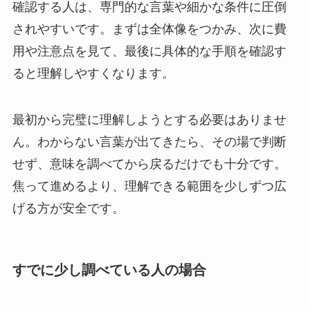
確認する人は、専門的な言葉や細かな条件に圧倒
されやすいです。まずは全体像をつかみ、次に費
用や注意点を見て、最後に具体的な手順を確認す
ると理解しやすくなります。
最初から完璧に理解しようとする必要はありませ
ん。わからない言葉が出てきたら、その場で判断
せず、意味を調べてから戻るだけでも十分です。
焦って進めるより、理解できる範囲を少しずつ広
げる方が安全です。
すでに少し調べている人の場合