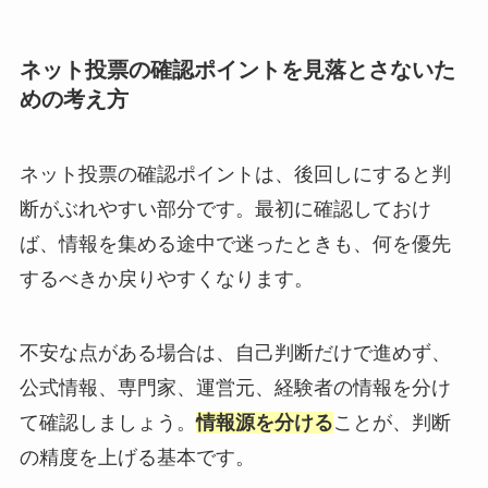
ネット投票の確認ポイントを見落とさないた
めの考え方
ネット投票の確認ポイントは、後回しにすると判
断がぶれやすい部分です。最初に確認しておけ
ば、情報を集める途中で迷ったときも、何を優先
するべきか戻りやすくなります。
不安な点がある場合は、自己判断だけで進めず、
公式情報、専門家、運営元、経験者の情報を分け
て確認しましょう。
情報源を分ける
ことが、判断
の精度を上げる基本です。