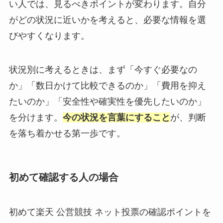
い人では、見るべきポイントが変わります。自分
がどの状況に近いかを考えると、必要な情報を選
びやすくなります。
状況別に考えるときは、まず「今すぐ必要なの
か」「数日かけて比較できるのか」「費用を抑え
たいのか」「安全性や確実性を優先したいのか」
を分けます。
今の状況を言葉にすること
が、判断
を落ち着かせる第一歩です。
初めて確認する人の場合
初めて楽天 公営競技 ネット投票の確認ポイントを