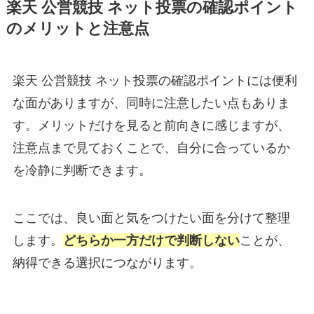
楽天 公営競技 ネット投票の確認ポイント
のメリットと注意点
楽天 公営競技 ネット投票の確認ポイントには便利
な面がありますが、同時に注意したい点もありま
す。メリットだけを見ると前向きに感じますが、
注意点まで見ておくことで、自分に合っているか
を冷静に判断できます。
ここでは、良い面と気をつけたい面を分けて整理
します。
どちらか一方だけで判断しない
ことが、
納得できる選択につながります。