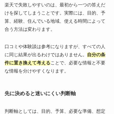
楽天で失敗しやすいのは、最初から一つの答えだ
けを探してしまうことです。実際には、目的、予
算、経験、住んでいる地域、使える時間によって
合う方法は変わります。
口コミや体験談は参考になりますが、すべての人
に同じ結果が出るわけではありません。
自分の条
件に置き換えて考える
ことで、必要な情報と不要
な情報を分けやすくなります。
先に決めると迷いにくい判断軸
判断軸としては、目的、予算、必要な準備、想定