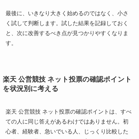
最後に、いきなり大きく始めるのではなく、小さ
く試して判断します。試した結果を記録しておく
と、次に改善するべき点が見つかりやすくなりま
す。
楽天 公営競技 ネット投票の確認ポイント
を状況別に考える
楽天 公営競技 ネット投票の確認ポイントは、すべ
ての人に同じ答えがあるわけではありません。初
心者、経験者、急いでいる人、じっくり比較した