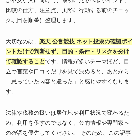
が不安な人に向けて、最初に見るべきポイント、
比較の仕方、注意点、実際に行動する前のチェッ
ク項目を順番に整理します。
大切なのは、
楽天 公営競技 ネット投票の確認ポイ
ントだけで判断せず、目的・条件・リスクを分け
て確認すること
です。情報が多いテーマほど、目
立つ言葉や口コミだけを見て決めると、あとから
「思っていた内容と違った」と感じやすくなりま
す。
法律や税務の扱いは居住地や利用状況で変わるた
め、利用を促すのではなく、公的情報や専門家へ
の確認を優先してください。 そのため、この記事