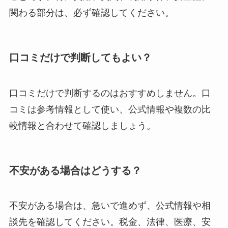
関わる部分は、必ず確認してください。
口コミだけで判断してもよい？
口コミだけで判断するのはおすすめしません。口
コミは参考情報として使い、公式情報や複数の比
較情報と合わせて確認しましょう。
不安がある場合はどうする？
不安がある場合は、急いで進めず、公式情報や相
談先を確認してください。税金、法律、医療、安