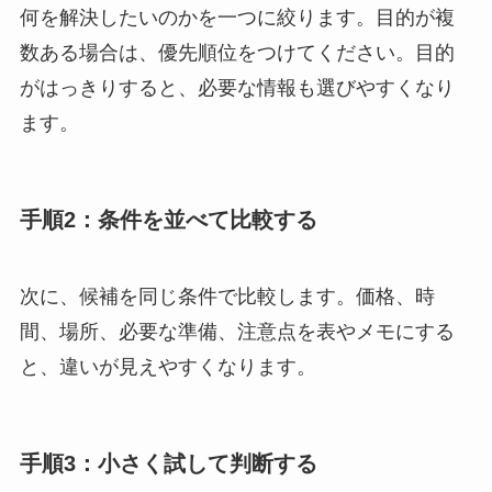
何を解決したいのかを一つに絞ります。目的が複
数ある場合は、優先順位をつけてください。目的
がはっきりすると、必要な情報も選びやすくなり
ます。
手順2：条件を並べて比較する
次に、候補を同じ条件で比較します。価格、時
間、場所、必要な準備、注意点を表やメモにする
と、違いが見えやすくなります。
手順3：小さく試して判断する