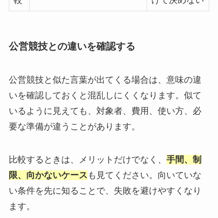
公営競技との違いを確認する
公営競技と似た言葉が出てくる場合は、意味の違
いを確認しておくと混乱しにくくなります。似て
いるように見えても、対象者、費用、使い方、必
要な準備が違うことがあります。
比較するときは、メリットだけでなく、
手間、制
限、向かないケース
も見てください。向いていな
い条件を先に知ることで、失敗を避けやすくなり
ます。