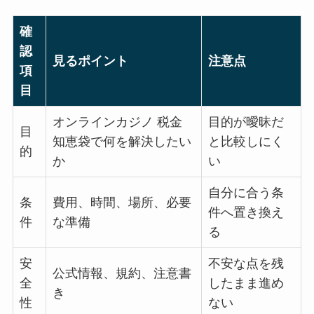
確
認
見るポイント
注意点
項
目
オンラインカジノ 税金
目的が曖昧だ
目
知恵袋で何を解決したい
と比較しにく
的
か
い
自分に合う条
条
費用、時間、場所、必要
件へ置き換え
件
な準備
る
安
不安な点を残
公式情報、規約、注意書
全
したまま進め
き
性
ない