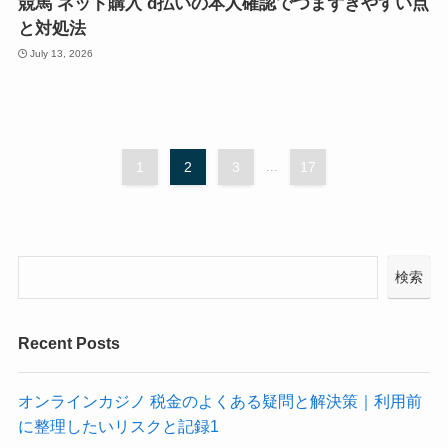
競馬 ネット購入 d払いの本人確認でつまずきやすい点
と対処法
July 13, 2026
1
2
3
...
17
検索
Recent Posts
オンラインカジノ 税金のよくある疑問と解決策｜利用前
に整理したいリスクと記録1