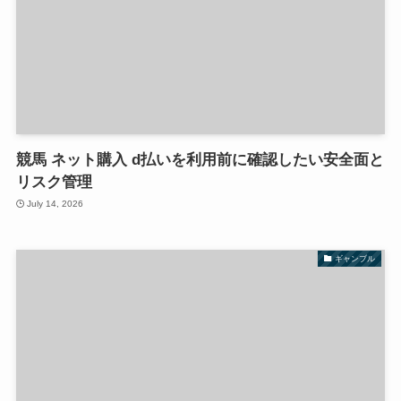
競馬 ネット購入 d払いを利用前に確認したい安全面と
リスク管理
July 14, 2026
ギャンブル