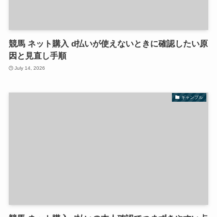
競馬 ネット購入 d払いが使えないときに確認したい原
因と見直し手順
July 14, 2026
ギャンブル