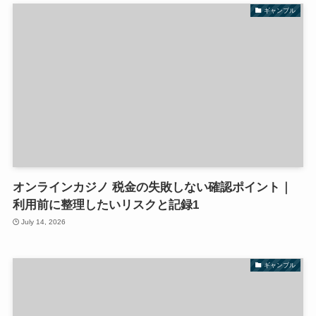
ギャンブル
オンラインカジノ 税金の失敗しない確認ポイント｜
利用前に整理したいリスクと記録1
July 14, 2026
ギャンブル