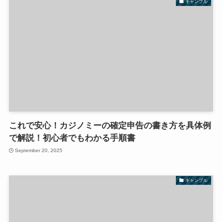
ギャンブル
これで安心！カジノミーの確定申告の書き方を具体例
で解説！初心者でもわかる手順書
September 20, 2025
ギャンブル