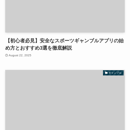
【初心者必見】安全なスポーツギャンブルアプリの始
め方とおすすめ3選を徹底解説
August 22, 2025
ギャンブル