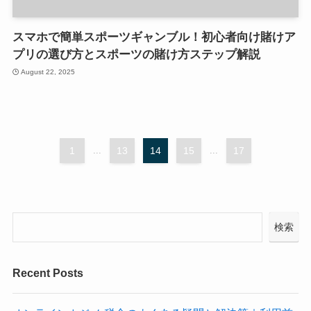
スマホで簡単スポーツギャンブル！初心者向け賭けア
プリの選び方とスポーツの賭け方ステップ解説
August 22, 2025
1
...
13
14
15
...
17
検索
Recent Posts