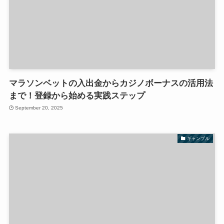
マラソンベットの入出金からカジノボーナスの活用法
まで！登録から始める実践ステップ
September 20, 2025
ギャンブル