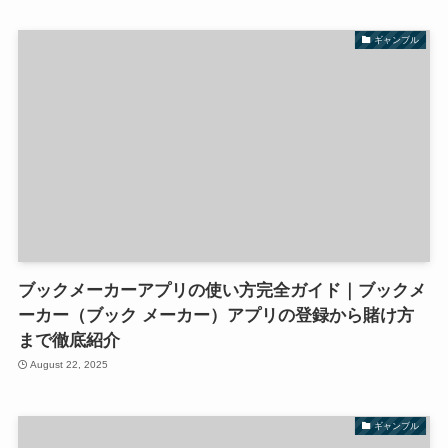
ギャンブル
ブックメーカーアプリの使い方完全ガイド｜ブックメ
ーカー（ブック メーカー）アプリの登録から賭け方
まで徹底紹介
August 22, 2025
ギャンブル