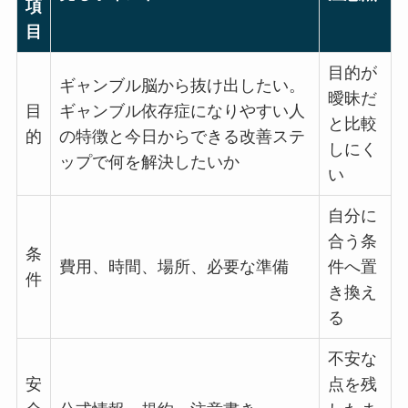
項
目
目的が
ギャンブル脳から抜け出したい。
曖昧だ
目
ギャンブル依存症になりやすい人
と比較
的
の特徴と今日からできる改善ステ
しにく
ップで何を解決したいか
い
自分に
合う条
条
費用、時間、場所、必要な準備
件へ置
件
き換え
る
不安な
安
点を残