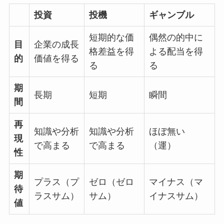
投資
投機
ギャンブル
短期的な価
偶然の的中に
目
企業の成長
格差益を得
よる配当を得
的
価値を得る
る
る
期
長期
短期
瞬間
間
再
知識や分析
知識や分析
ほぼ無い
現
で高まる
で高まる
（運）
性
期
プラス（プ
ゼロ（ゼロ
マイナス（マ
待
ラスサム）
サム）
イナスサム）
値