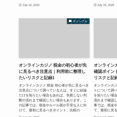
July 16, 2026
July 15, 2026
ギャンブル
オンラインカジノ 税金の初心者が先
オンライン
に見るべき注意点｜利用前に整理し
確認ポイン
たいリスクと記録1
リスクと記
オンラインカジノ 税金 初心者が先に見るべき
オンラインカジ
注意点について調べている人は、すぐに結論
トについて調
だけを知りたい場合もあれば、失敗しない判
を知りたい場
断の流れまで確認したい場合もあります。こ
流れまで確認
の記事では、税金やルール面が不安な人に向
事では、税金
けて、最初に見るべきポイント、比較の
て、最初に見