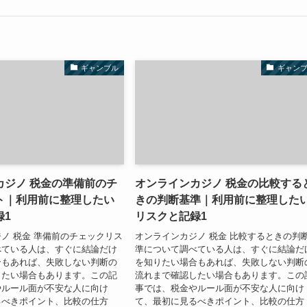
ギャンブル
ギャン
カジノ 税金の準備前のチ
オンラインカジノ 税金の比較する
ト｜利用前に整理したい
きの判断基準｜利用前に整理した
録1
リスクと記録1
ノ 税金 準備前のチェックリス
オンラインカジノ 税金 比較するときの判
べている人は、すぐに結論だけ
準について調べている人は、すぐに結論だ
合もあれば、失敗しない判断の
を知りたい場合もあれば、失敗しない判断
したい場合もあります。この記
流れまで確認したい場合もあります。この
やルール面が不安な人に向け
事では、税金やルール面が不安な人に向け
るべきポイント、比較の仕方
て、最初に見るべきポイント、比較の仕方