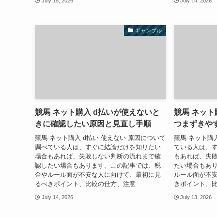
July 15, 2026
July 14, 2026
ギャンブル
競馬 ネット購入 d払いが使えないと
競馬 ネット
きに確認したい原因と見直し手順
つまずきや
競馬 ネット購入 d払い 使えない 原因について
競馬 ネット購
調べている人は、すぐに結論だけを知りたい
ている人は、
場合もあれば、失敗しない判断の流れまで確
もあれば、失
認したい場合もあります。この記事では、税
たい場合もあ
金やルール面が不安な人に向けて、最初に見
ルール面が不
るべきポイント、比較の仕方、注意
きポイント、
July 14, 2026
July 13, 2026