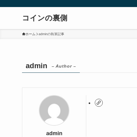
コインの裏側
ホーム
adminの執筆記事
admin
– Author –
admin