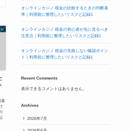
オンラインカジノ 税金の比較するときの判断基
準｜利用前に整理したいリスクと記録1
オンラインカジノ 税金の初心者が先に見るべき
ブル
注意点｜利用前に整理したいリスクと記録1
オンラインカジノ 税金の失敗しない確認ポイン
ト｜利用前に整理したいリスクと記録1
Recent Comments
と
い
表示できるコメントはありません。
断基
Archives
け
の
記
2026年7月
2026年6月