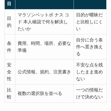
目
マラソンベットボ ナス コ
目的が曖昧だ
目
ド 本人確認で何を解決し
と比較しにく
的
たいか
い
自分に合う条
条
費用、時間、場所、必要な
件へ置き換え
件
準備
る
安
不安な点を残
全
公式情報、規約、注意書き
したまま進め
性
ない
比
一つの情報だ
複数の選択肢を並べる
較
けで決めない