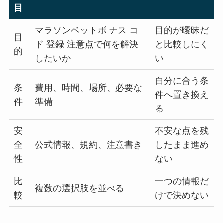
目
マラソンベットボ ナス コ
目的が曖昧だ
目
ド 登録 注意点で何を解決
と比較しにく
的
したいか
い
自分に合う条
条
費用、時間、場所、必要な
件へ置き換え
件
準備
る
安
不安な点を残
全
公式情報、規約、注意書き
したまま進め
性
ない
比
一つの情報だ
複数の選択肢を並べる
較
けで決めない