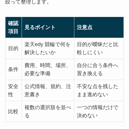
絞って整理します。
確認
見るポイント
注意点
項目
楽天edy 競輪で何を
目的が曖昧だと比
目的
解決したいか
較しにくい
費用、時間、場所、
自分に合う条件へ
条件
必要な準備
置き換える
安全
公式情報、規約、注
不安な点を残した
性
意書き
まま進めない
複数の選択肢を並べ
一つの情報だけで
比較
る
決めない