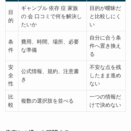
ギャンブル 依存 症 家族
目的が曖昧だ
目
の 会 口コミで何を解決し
と比較しにく
的
たいか
い
自分に合う条
条
費用、時間、場所、必要
件へ置き換え
件
な準備
る
安
不安な点を残
公式情報、規約、注意書
全
したまま進め
き
性
ない
比
一つの情報だ
複数の選択肢を並べる
較
けで決めない