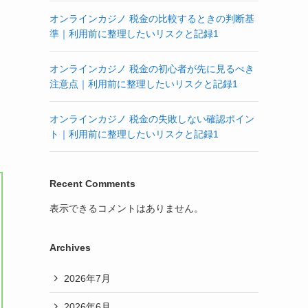
オンラインカジノ 税金の比較するときの判断基
準｜利用前に整理したいリスクと記録1
オンラインカジノ 税金の初心者が先に見るべき
注意点｜利用前に整理したいリスクと記録1
オンラインカジノ 税金の失敗しない確認ポイン
ト｜利用前に整理したいリスクと記録1
Recent Comments
表示できるコメントはありません。
Archives
2026年7月
2026年6月