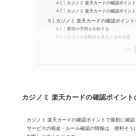
カジノミ 楽天カードの確認ポイン
カジノミ 楽天カードの確認ポイン
カジノミ 楽天カードの確認ポイン
費用や手間を比較する
口コミや体験談を見るときの注意
カジノミ 楽天カードの確認ポイン
カジノミ 楽天カードの確認ポイントで最初に確
サービスの税金・ルール確認の情報は、便利そう