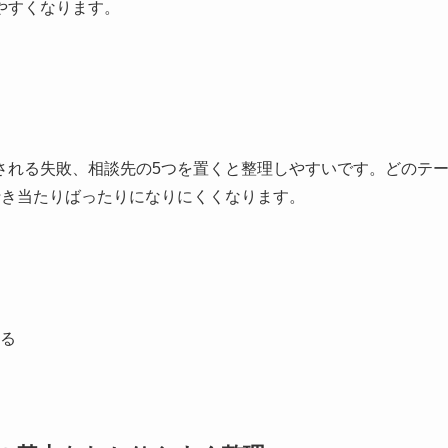
やすくなります。
される失敗、相談先の5つを置くと整理しやすいです。どのテ
行き当たりばったりになりにくくなります。
る