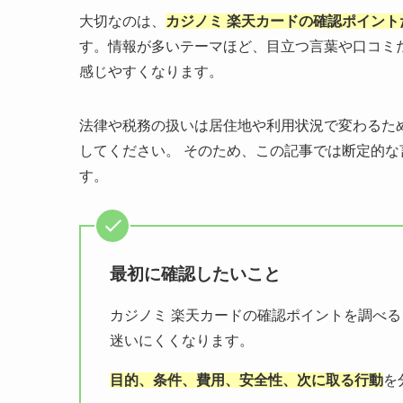
大切なのは、
カジノミ 楽天カードの確認ポイン
す。情報が多いテーマほど、目立つ言葉や口コミ
感じやすくなります。
法律や税務の扱いは居住地や利用状況で変わるた
してください。 そのため、この記事では断定的
す。
最初に確認したいこと
カジノミ 楽天カードの確認ポイントを調べ
迷いにくくなります。
目的、条件、費用、安全性、次に取る行動
を